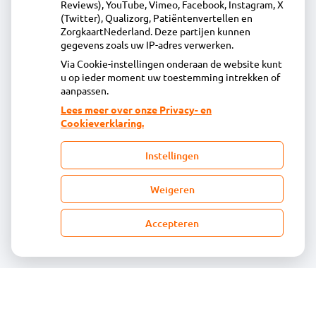
072-5125446
Reviews), YouTube, Vimeo, Facebook, Instagram, X
(Twitter), Qualizorg, Patiëntenvertellen en
info@apotheekoudorp.nl
ZorgkaartNederland. Deze partijen kunnen
Inschrijven
gegevens zoals uw IP-adres verwerken.
Via Cookie-instellingen onderaan de website kunt
u op ieder moment uw toestemming intrekken of
Centrale administratie
aanpassen.
Lees meer over onze Privacy- en
Cookieverklaring.
Heeft u vragen of opmerkingen over uw
toegestuurde rekening van de apotheek?
Instellingen
declaratie@acdaphagroep.nl
Weigeren
Accepteren
Volg ons
Bezoek
onze
facebook
pagina
© Acdapha Groep
|
Disclaimer
|
Uw privacy
|
Algemene voorwaarden
|
Cookiebeleid