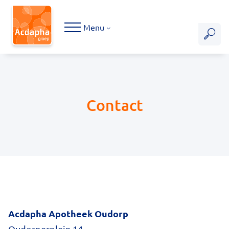
Hoofdmenu
Menu
Contact
Acdapha Apotheek Oudorp
Oudorperplein 14