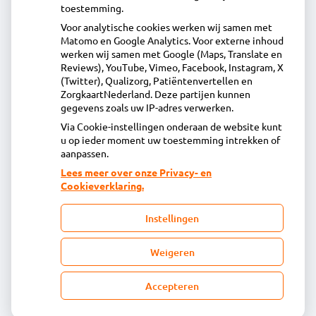
toestemming.
Voor analytische cookies werken wij samen met
Acdapha Apotheek Oudorp
Matomo en Google Analytics. Voor externe inhoud
Oudorperplein 14 1823HA Alkmaar
werken wij samen met Google (Maps, Translate en
072-5125446
Reviews), YouTube, Vimeo, Facebook, Instagram, X
(Twitter), Qualizorg, Patiëntenvertellen en
info@apotheekoudorp.nl
ZorgkaartNederland. Deze partijen kunnen
Inschrijven
gegevens zoals uw IP-adres verwerken.
Via Cookie-instellingen onderaan de website kunt
u op ieder moment uw toestemming intrekken of
Centrale administratie
aanpassen.
Lees meer over onze Privacy- en
Cookieverklaring.
Heeft u vragen of opmerkingen over uw
toegestuurde rekening van de apotheek?
Instellingen
declaratie@acdaphagroep.nl
Weigeren
Accepteren
Volg ons
Bezoek