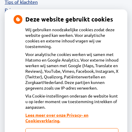
Tips of klachten
Privacy
Deze website gebruikt cookies
Wij gebruiken noodzakelijke cookies zodat deze
website goed kan werken. Voor analytische
Contact
cookies en externe inhoud vragen wij uw
toestemming.
Voor analytische cookies werken wij samen met
Acdapha Apotheek Oudorp
Matomo en Google Analytics. Voor externe inhoud
Oudorperplein 14 1823HA Alkmaar
werken wij samen met Google (Maps, Translate en
072-5125446
Reviews), YouTube, Vimeo, Facebook, Instagram, X
(Twitter), Qualizorg, Patiëntenvertellen en
info@apotheekoudorp.nl
ZorgkaartNederland. Deze partijen kunnen
Inschrijven
gegevens zoals uw IP-adres verwerken.
Via Cookie-instellingen onderaan de website kunt
u op ieder moment uw toestemming intrekken of
Centrale administratie
aanpassen.
Lees meer over onze Privacy- en
Cookieverklaring.
Heeft u vragen of opmerkingen over uw
toegestuurde rekening van de apotheek?