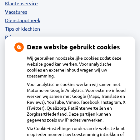
Klantenservice
Vacatures
Dienstapotheek
Tips of klachten
Privacy
Deze website gebruikt cookies
Wij gebruiken noodzakelijke cookies zodat deze
website goed kan werken. Voor analytische
Contact
cookies en externe inhoud vragen wij uw
toestemming.
Voor analytische cookies werken wij samen met
Acdapha Apotheek Oudorp
Matomo en Google Analytics. Voor externe inhoud
Oudorperplein 14 1823HA Alkmaar
werken wij samen met Google (Maps, Translate en
072-5125446
Reviews), YouTube, Vimeo, Facebook, Instagram, X
(Twitter), Qualizorg, Patiëntenvertellen en
info@apotheekoudorp.nl
ZorgkaartNederland. Deze partijen kunnen
Inschrijven
gegevens zoals uw IP-adres verwerken.
Via Cookie-instellingen onderaan de website kunt
u op ieder moment uw toestemming intrekken of
Centrale administratie