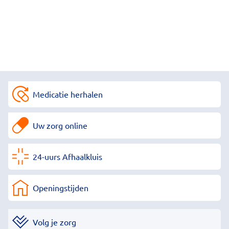
Medicatie herhalen
Uw zorg online
24-uurs Afhaalkluis
Openingstijden
Volg je zorg