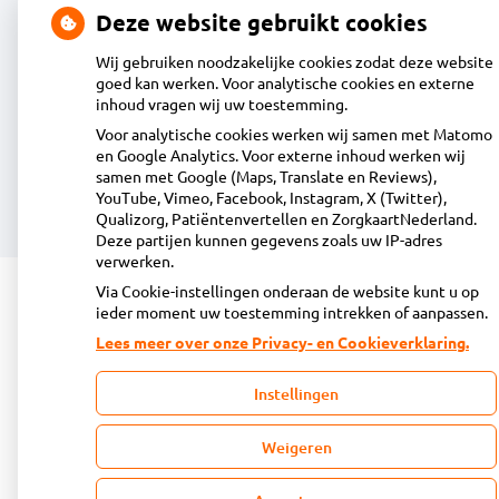
Deze website gebruikt cookies
Heeft u vragen of opmerkingen over uw
toegestuurde rekening van de apotheek?
Wij gebruiken noodzakelijke cookies zodat deze website
goed kan werken. Voor analytische cookies en externe
declaratie@acdaphagroep.nl
inhoud vragen wij uw toestemming.
Voor analytische cookies werken wij samen met Matomo
en Google Analytics. Voor externe inhoud werken wij
samen met Google (Maps, Translate en Reviews),
YouTube, Vimeo, Facebook, Instagram, X (Twitter),
Volg ons
Bezoek
Qualizorg, Patiëntenvertellen en ZorgkaartNederland.
onze
Deze partijen kunnen gegevens zoals uw IP-adres
facebook
verwerken.
pagina
Via Cookie-instellingen onderaan de website kunt u op
© Acdapha Groep
ieder moment uw toestemming intrekken of aanpassen.
|
Disclaimer
|
Uw privacy
|
Algemene voorwaarden
|
Cookiebeleid
Uw Zorg Online
|
Beheer
Lees meer over onze Privacy- en Cookieverklaring.
Instellingen
Weigeren