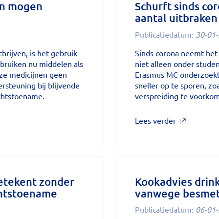
en mogen
Schurft sinds co
aantal uitbraken
Publicatiedatum:
30-01
rijven, is het gebruik
Sinds corona neemt het 
bruiken nu middelen als
niet alleen onder stude
ze medicijnen geen
Erasmus MC onderzoekt
ersteuning bij blijvende
sneller op te sporen, zo
ichtstoename.
verspreiding te voorko
over
Lees verder
'Schurft
sinds
corona
geen
vergeten
ziekte
etekent zonder
Kookadvies drink
meer:
chtstoename
vanwege besmet
aantal
uitbraken
Publicatiedatum:
06-01
fors