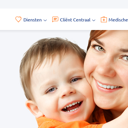
Diensten
Cliënt Centraal
Medische
Diensten
Cliënt
submenu
Centraal
submenu