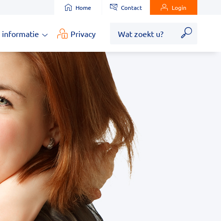
Home
Contact
Login
Zoek
 informatie
Privacy
Medische
informatie
submenu