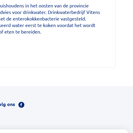
ishoudens in het oosten van de provincie
dvies voor drinkwater. Drinkwaterbedrijf Vitens
et de enterokokkenbacterie vastgesteld.
eerd water eerst te koken voordat het wordt
of eten te bereiden.
'
olg ons
Bezoek
onze
facebook
pagina