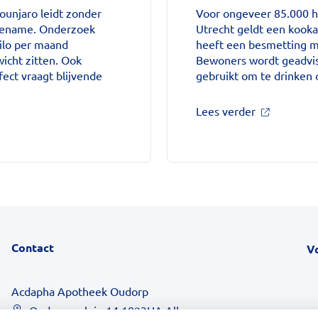
gestegen'
unjaro leidt zonder
Voor ongeveer 85.000 hu
op
stoename. Onderzoek
Utrecht geldt een kooka
Nationale
ilo per maand
heeft een besmetting m
zorggids
icht zitten. Ook
Bewoners wordt geadvis
ect vraagt blijvende
gebruikt om te drinken 
over
Lees verder
'Kookadvies
drinkwater
in
provincie
Utrecht
vanwege
besmetting
op
Nationale
Contact
V
zorggids
Acdapha Apotheek Oudorp
Oudorperplein 14 1823HA Alkmaar