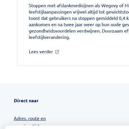
zorggids
Stoppen met afslankmedicijnen als Wegovy of Mo
leefstijlaanpassingen vrijwel altijd tot gewicht
toont dat gebruikers na stoppen gemiddeld 0,4 k
aankomen en na twee jaar weer op hun oude gew
gezondheidsvoordelen verdwijnen. Duurzaam eff
leefstijlverandering.
over
Lees verder
'Stoppen
met
afslankmedicijnen
betekent
zonder
leefstijlaanpassingen
weer
gewichtstoename'
Direct naar
op
Nationale
zorggids
Adres, route en
openingstijden